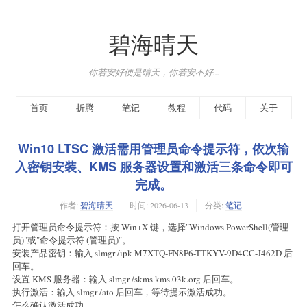
碧海晴天
你若安好便是晴天，你若安不好...
首页
折腾
笔记
教程
代码
关于
Win10 LTSC 激活需用管理员命令提示符，依次输
入密钥安装、KMS 服务器设置和激活三条命令即可
完成。
作者:
碧海晴天
时间:
2026-06-13
分类:
笔记
‌打开管理员命令提示符‌：按 Win+X 键，选择"Windows PowerShell(管理
员)"或"命令提示符 (管理员)"。
‌安装产品密钥‌：输入 slmgr /ipk M7XTQ-FN8P6-TTKYV-9D4CC-J462D 后
回车。
‌设置 KMS 服务器‌：输入 slmgr /skms kms.03k.org 后回车。
‌执行激活‌：输入 slmgr /ato 后回车，等待提示激活成功。‌‌‌
怎么确认激活成功