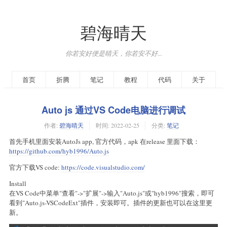
碧海晴天
你若安好便是晴天，你若安不好...
首页
折腾
笔记
教程
代码
关于
Auto js 通过VS Code电脑进行调试
作者:
碧海晴天
时间:
2022-02-25
分类:
笔记
首先手机里面安装AutoJs app, 官方代码，apk 在release 里面下载：
https://github.com/hyb1996/Auto.js
官方下载VS code:
https://code.visualstudio.com/
Install
在VS Code中菜单"查看"->"扩展"->输入"Auto.js"或"hyb1996"搜索，即可
看到"Auto.js-VSCodeExt"插件，安装即可。插件的更新也可以在这里更
新。