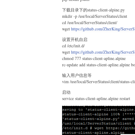
下载目录下的status-client-alpine.py
mkdir -p /usr/local/ServerStatus/client
cd /usr/local/ServerStatus/client/
wget
https://github.com/ZherKing/ServerSta
设置开机自启
cd /etc/init.d/
wget
https://github.com/ZherKing/ServerSta
chmod 777 status-client-apline.alpine
rc-update add status-client-apline.alpine b
输入用户信息等
vim /usr/local/ServerStatus/client/status-cl
启动
service status-client-apline.alpine restart