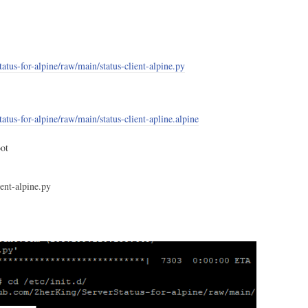
tus-for-alpine/raw/main/status-client-alpine.py
tus-for-alpine/raw/main/status-client-apline.alpine
oot
ient-alpine.py