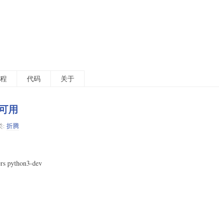
程
代码
关于
ne可用
类:
折腾
ers python3-dev